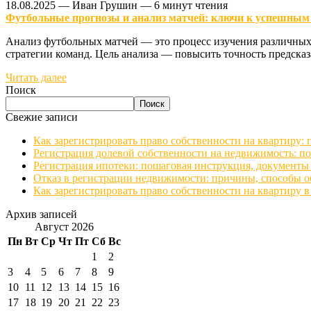
18.08.2025
—
Иван Грушин
—
6 минут чтения
Футбольные прогнозы и анализ матчей: ключи к успешным
Анализ футбольных матчей — это процесс изучения различных 
стратегии команд. Цель анализа — повысить точность предсказ
Читать далее
Поиск
Поиск
Свежие записи
Как зарегистрировать право собственности на квартиру:
Регистрация долевой собственности на недвижимость: п
Регистрация ипотеки: пошаговая инструкция, документы
Отказ в регистрации недвижимости: причины, способы о
Как зарегистрировать право собственности на квартиру 
Архив записей
Август 2026
Пн
Вт
Ср
Чт
Пт
Сб
Вс
1
2
3
4
5
6
7
8
9
10
11
12
13
14
15
16
17
18
19
20
21
22
23